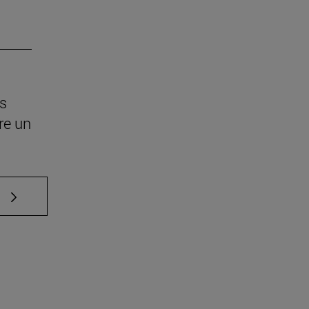
os
re un
e TAB para desplazarse.