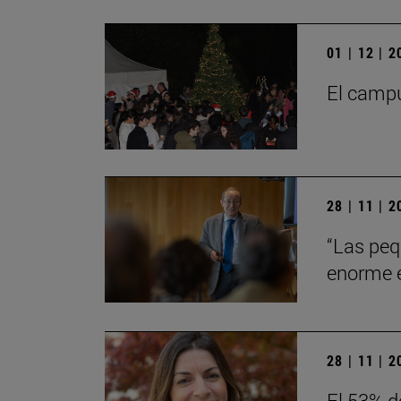
01 | 12 | 
El campu
28 | 11 | 
“Las peq
enorme en
28 | 11 | 
El 53% d