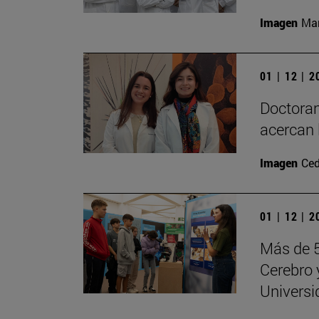
Imagen
Man
01 | 12 | 
Doctoran
acercan 
Imagen
Ced
01 | 12 | 
Más de 5
Cerebro 
Universi