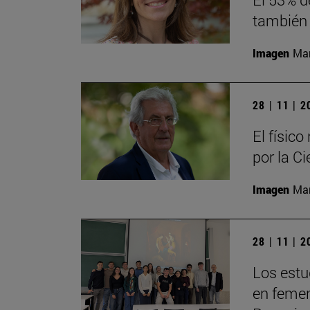
también 
Imagen
Man
28 | 11 | 
El físic
por la Ci
Imagen
Man
28 | 11 | 
Los estu
en femeni