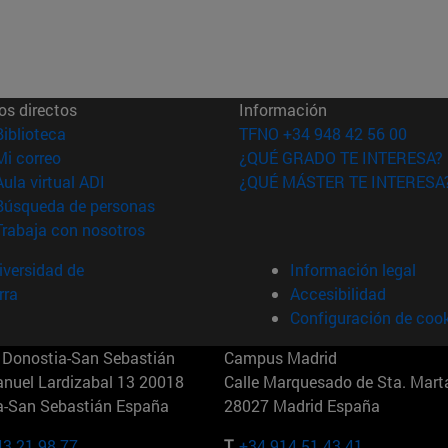
os directos
Información
(abre en nueva ventana)
Biblioteca
TFNO +34 948 42 56 00
(abre en nueva ventana)
Mi correo
¿QUÉ GRADO TE INTERESA?
(abre en nueva ventana)
Aula virtual ADI
¿QUÉ MÁSTER TE INTERESA
(abre en nueva ventana)
Búsqueda de personas
(abre en nueva ventana)
Trabaja con nosotros
versidad de
Información legal
rra
Accesibilidad
Configuración de coo
Donostia-San Sebastián
Campus Madrid
anuel Lardizabal 13 20018
Calle Marquesado de Sta. Marta
a-San Sebastián España
28027 Madrid España
43 21 98 77
T.
+34 914 51 43 41