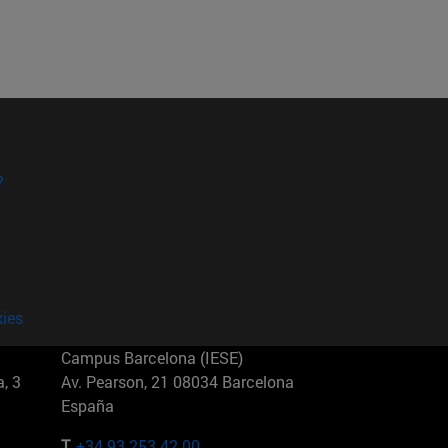
?
kies
Campus Barcelona (IESE)
, 3
Av. Pearson, 21 08034 Barcelona
España
T.
+34 93 253 42 00