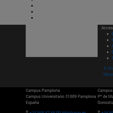
Acces
© Uni
Nava
Campus Pamplona
Campus 
Campus Universitario 31009 Pamplona
Pº de M
España
Donosti
T.
+34 948 42 56 00
info@unav.es
T.
+34 9