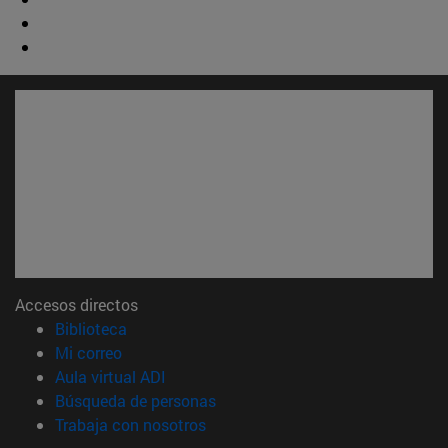
Accesos directos
(abre en nueva ventana)
Biblioteca
(abre en nueva ventana)
Mi correo
(abre en nueva ventana)
Aula virtual ADI
(abre en nueva ventana)
Búsqueda de personas
(abre en nueva ventana)
Trabaja con nosotros