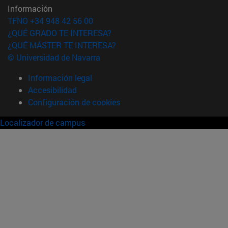
Información
TFNO +34 948 42 56 00
¿QUÉ GRADO TE INTERESA?
¿QUÉ MÁSTER TE INTERESA?
© Universidad de Navarra
Información legal
Accesibilidad
Configuración de cookies
Localizador de campus