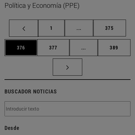
Política y Economía (PPE)
Página
Páginas intermedias Us
Página
1
...
375
Página
Página
Páginas intermedias 
Página
376
377
...
389
BUSCADOR NOTICIAS
Desde