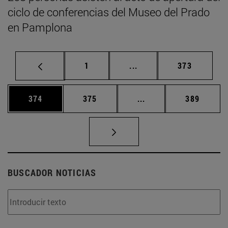
ciclo de conferencias del Museo del Prado
en Pamplona
Página
Páginas intermedias Us
Página
1
...
373
Página
Página
Páginas intermedias 
Página
374
375
...
389
BUSCADOR NOTICIAS