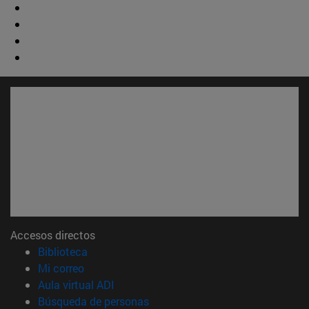
Accesos directos
(abre en nueva ventana)
Biblioteca
(abre en nueva ventana)
Mi correo
(abre en nueva ventana)
Aula virtual ADI
(abre en nueva ventana)
Búsqueda de personas