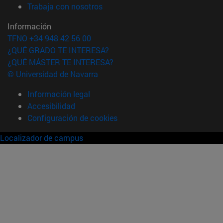
(abre en nueva ventana)
Trabaja con nosotros
Información
TFNO +34 948 42 56 00
¿QUÉ GRADO TE INTERESA?
¿QUÉ MÁSTER TE INTERESA?
© Universidad de Navarra
Información legal
Accesibilidad
Configuración de cookies
Localizador de campus