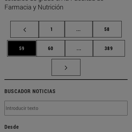
Farmacia y Nutrición
Página
Páginas intermedias Us
Página
1
...
58
Página
Página
Páginas intermedias U
Página
59
60
...
389
BUSCADOR NOTICIAS
Desde