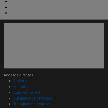
Accesos directos
(abre en nueva ventana)
Biblioteca
(abre en nueva ventana)
Mi correo
(abre en nueva ventana)
Aula virtual ADI
(abre en nueva ventana)
Búsqueda de personas
(abre en nueva ventana)
Trabaja con nosotros