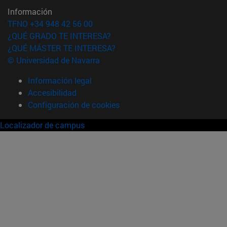
Información
TFNO +34 948 42 56 00
¿QUÉ GRADO TE INTERESA?
¿QUÉ MÁSTER TE INTERESA?
© Universidad de Navarra
Información legal
Accesibilidad
Configuración de cookies
Localizador de campus