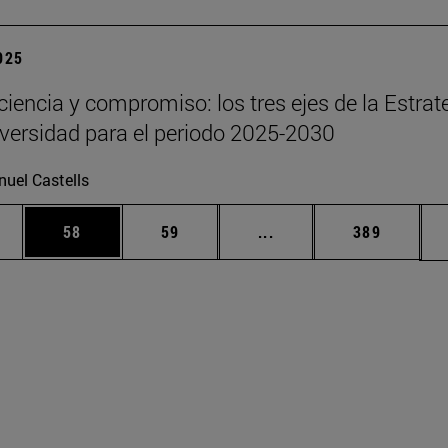
2025
 ciencia y compromiso: los tres ejes de la Estrat
iversidad para el periodo 2025-2030
uel Castells
edias Use TAB para desplazarse.
ina
Página
Página
Páginas intermedias Us
Página
58
59
...
389