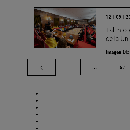
12 | 09 | 
Talento,
de la Un
Imagen
Man
Página
Páginas interm
Pág
1
...
57