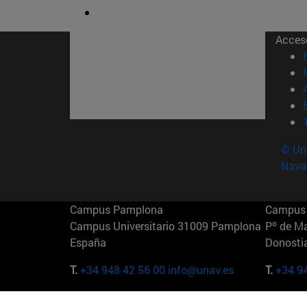
Acces
© Uni
Nava
Campus Pamplona
Campus 
Campus Universitario 31009 Pamplona
Pº de M
España
Donosti
T.
+34 948 42 56 00
info@unav.es
T.
+34 9
Campus Madrid (IESE)
Campus 