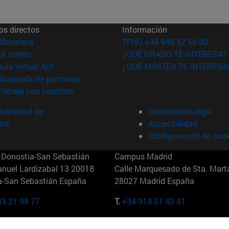
os directos
Información
(abre en nueva ventana)
Biblioteca
TFNO +34 948 42 56 00
(abre en nueva ventana)
Mi correo
¿QUÉ GRADO TE INTERESA?
(abre en nueva ventana)
Aula virtual ADI
¿QUÉ MÁSTER TE INTERESA
(abre en nueva ventana)
Búsqueda de personas
(abre en nueva ventana)
Trabaja con nosotros
versidad de
Información legal
rra
Accesibilidad
Configuración de coo
Donostia-San Sebastián
Campus Madrid
anuel Lardizabal 13 20018
Calle Marquesado de Sta. Marta
a-San Sebastián España
28027 Madrid España
43 21 98 77
T.
+34 914 51 43 41
Nueva York (IESE)
Campus Munich (IESE)