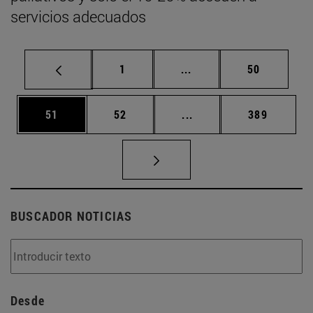
servicios adecuados
Página
Páginas intermedias Us
Página
1
...
50
Página
Página
Páginas intermedias U
Página
51
52
...
389
BUSCADOR NOTICIAS
Desde