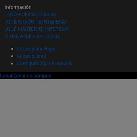
Información
TFNO +34 948 42 56 00
¿QUÉ GRADO TE INTERESA?
¿QUÉ MÁSTER TE INTERESA?
© Universidad de Navarra
Información legal
Accesibilidad
Configuración de cookies
Localizador de campus