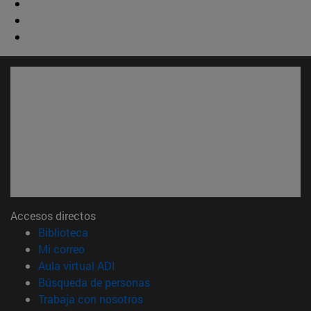
Accesos directos
(abre en nueva ventana)
Biblioteca
(abre en nueva ventana)
Mi correo
(abre en nueva ventana)
Aula virtual ADI
(abre en nueva ventana)
Búsqueda de personas
(abre en nueva ventana)
Trabaja con nosotros