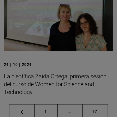
24 | 10 | 2024
La científica Zaida Ortega, primera sesión
del curso de Women for Science and
Technology
Página
Páginas intermedias Us
Página
1
...
97