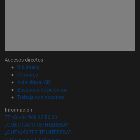
Accesos directos
(abre en nueva ventana)
Biblioteca
(abre en nueva ventana)
Mi correo
(abre en nueva ventana)
Aula virtual ADI
(abre en nueva ventana)
Búsqueda de personas
(abre en nueva ventana)
Trabaja con nosotros
Información
TFNO +34 948 42 56 00
¿QUÉ GRADO TE INTERESA?
¿QUÉ MÁSTER TE INTERESA?
© Universidad de Navarra