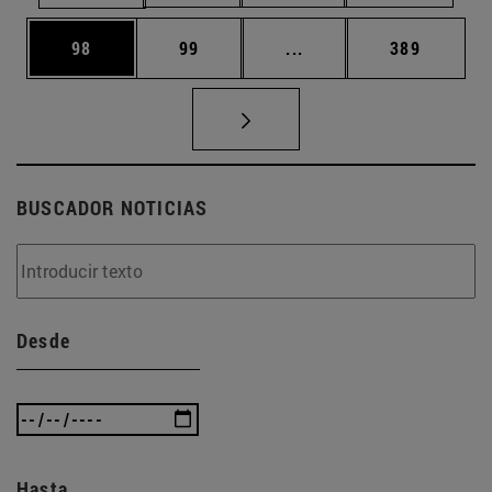
Página
Página
Páginas intermedias U
Página
98
99
...
389
BUSCADOR NOTICIAS
Desde
Hasta