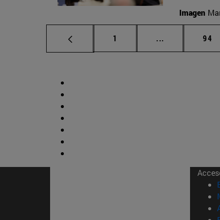
Imagen
Man
Página
Páginas interm
Pág
1
...
94
Acces