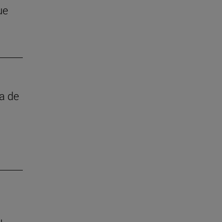
ue
ta de