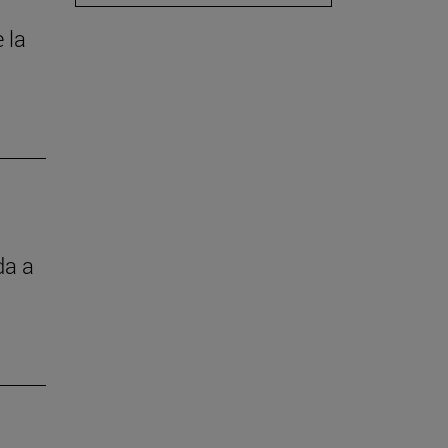
 la
da a