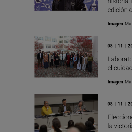
historia,
edición 
Imagen
Mar
08 | 11 | 
Laborator
el cuida
Imagen
Man
08 | 11 | 
Eleccion
la victo