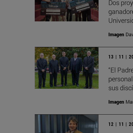
Dos proy
ganadore
Universi
Imagen
Da
13 | 11 | 
“El Padr
personal
sus disc
Imagen
Man
12 | 11 | 