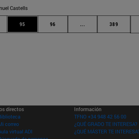
uel Castells
edias Use TAB para desplazarse.
ina
Página
Página
Páginas intermedias Us
Página
95
96
...
389
os directos
Información
(abre en nueva ventana)
Biblioteca
TFNO +34 948 42 56 00
(abre en nueva ventana)
Mi correo
¿QUÉ GRADO TE INTERESA?
(abre en nueva ventana)
Aula virtual ADI
¿QUÉ MÁSTER TE INTERESA
(abre en nueva ventana)
Búsqueda de personas