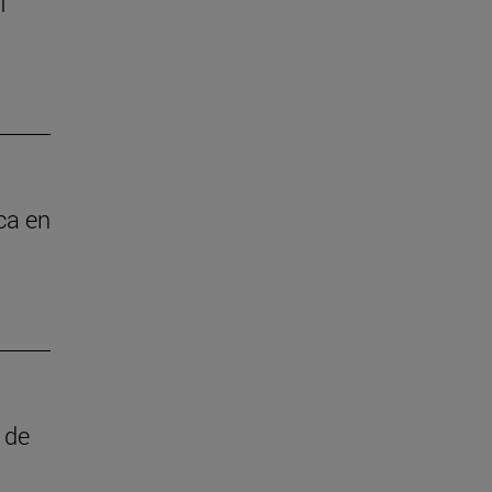
I
ica en
 de