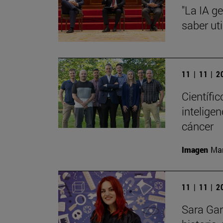
"La IA g
saber uti
11 | 11 | 
Científi
inteligen
cáncer
Imagen
Man
11 | 11 | 
Sara Gar