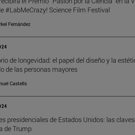
 recibirá el Premio “Pasión por la Ciencia” en la V
de #LabMeCrazy! Science Film Festival
kel Fernández
2024
io de longevidad: el papel del diseño y la estét
do de las personas mayores
uel Castells
2024
es presidenciales de Estados Unidos: las claves
ria de Trump