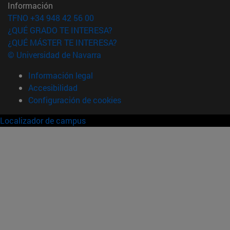
Información
TFNO +34 948 42 56 00
¿QUÉ GRADO TE INTERESA?
¿QUÉ MÁSTER TE INTERESA?
© Universidad de Navarra
Información legal
Accesibilidad
Configuración de cookies
Localizador de campus