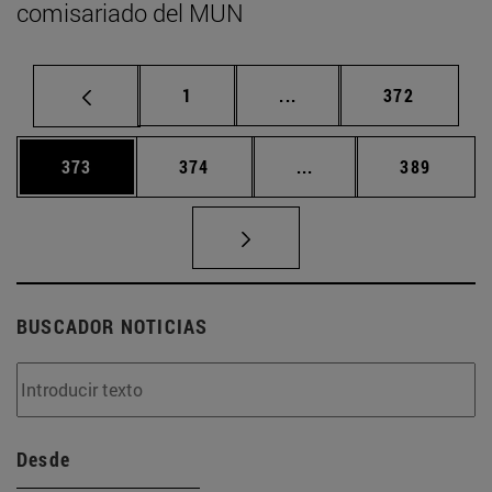
comisariado del MUN
Página
Páginas intermedias Us
Página
1
...
372
Página
Página
Páginas intermedias 
Página
373
374
...
389
BUSCADOR NOTICIAS
Desde