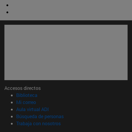
Accesos directos
(abre en nueva ventana)
Biblioteca
(abre en nueva ventana)
Mi correo
(abre en nueva ventana)
Aula virtual ADI
(abre en nueva ventana)
Búsqueda de personas
(abre en nueva ventana)
Trabaja con nosotros