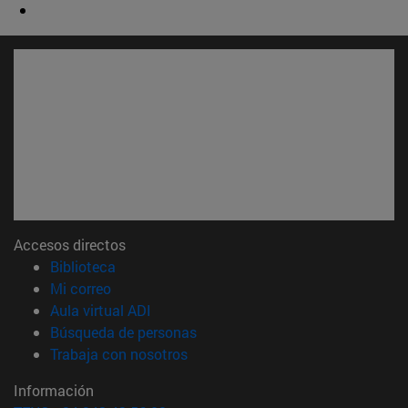
Accesos directos
(abre en nueva ventana)
Biblioteca
(abre en nueva ventana)
Mi correo
(abre en nueva ventana)
Aula virtual ADI
(abre en nueva ventana)
Búsqueda de personas
(abre en nueva ventana)
Trabaja con nosotros
Información