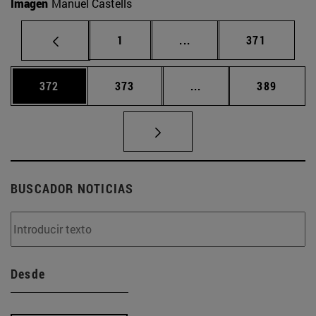
Imagen
Manuel Castells
Página
Páginas intermedias Us
Página
1
...
371
Página
Página
Páginas intermedias 
Página
372
373
...
389
BUSCADOR NOTICIAS
Desde