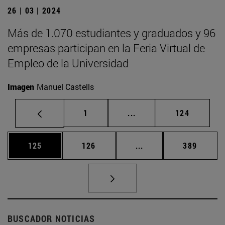
26 | 03 | 2024
Más de 1.070 estudiantes y graduados y 96
empresas participan en la Feria Virtual de
Empleo de la Universidad
Imagen
Manuel Castells
Página
Páginas intermedias Us
Página
1
...
124
Página
Página
Páginas intermedias 
Página
125
126
...
389
BUSCADOR NOTICIAS