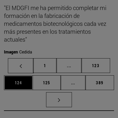
"El MDGFI me ha permitido completar mi
formación en la fabricación de
medicamentos biotecnológicos cada vez
más presentes en los tratamientos
actuales"
Imagen
Cedida
Página
Páginas intermedias Us
Página
1
...
123
Página
Página
Páginas intermedias 
Página
124
125
...
389