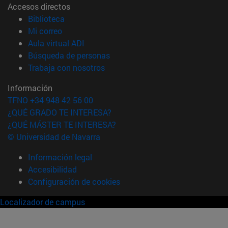
Accesos directos
(abre en nueva ventana)
Biblioteca
(abre en nueva ventana)
Mi correo
(abre en nueva ventana)
Aula virtual ADI
(abre en nueva ventana)
Búsqueda de personas
(abre en nueva ventana)
Trabaja con nosotros
Información
TFNO +34 948 42 56 00
¿QUÉ GRADO TE INTERESA?
¿QUÉ MÁSTER TE INTERESA?
© Universidad de Navarra
Información legal
Accesibilidad
Configuración de cookies
Localizador de campus