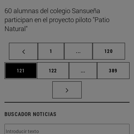
60 alumnas del colegio Sansueña
participan en el proyecto piloto "Patio
Natural"
Página
Páginas intermedias Us
Página
1
...
120
Página
Página
Páginas intermedias 
Página
121
122
...
389
BUSCADOR NOTICIAS