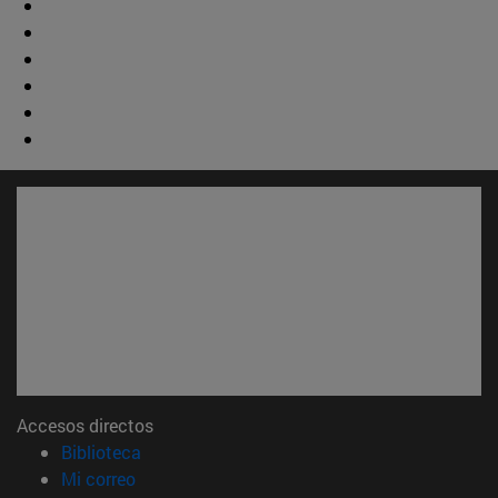
Accesos directos
(abre en nueva ventana)
Biblioteca
(abre en nueva ventana)
Mi correo