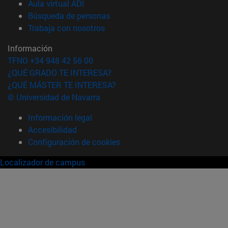
(abre en nueva ventana)
Aula virtual ADI
(abre en nueva ventana)
Búsqueda de personas
(abre en nueva ventana)
Trabaja con nosotros
Información
TFNO +34 948 42 56 00
¿QUÉ GRADO TE INTERESA?
¿QUÉ MÁSTER TE INTERESA?
© Universidad de Navarra
Información legal
Accesibilidad
Configuración de cookies
Localizador de campus