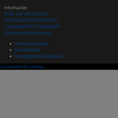
Información
TFNO +34 948 42 56 00
¿QUÉ GRADO TE INTERESA?
¿QUÉ MÁSTER TE INTERESA?
© Universidad de Navarra
Información legal
Accesibilidad
Configuración de cookies
Localizador de campus