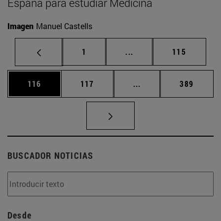
España para estudiar Medicina
Imagen
Manuel Castells
Página
Páginas intermedias Us
Página
1
...
115
Página
Página
Páginas intermedias 
Página
116
117
...
389
BUSCADOR NOTICIAS
Desde