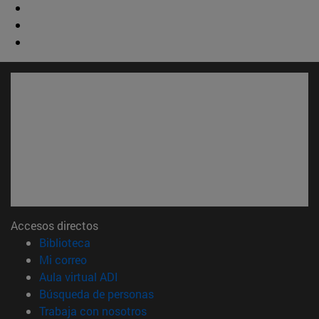
Accesos directos
(abre en nueva ventana)
Biblioteca
(abre en nueva ventana)
Mi correo
(abre en nueva ventana)
Aula virtual ADI
(abre en nueva ventana)
Búsqueda de personas
(abre en nueva ventana)
Trabaja con nosotros