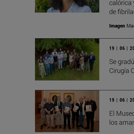
calórica
de fibril
Imagen
Man
19 | 06 | 
Se gradú
Cirugía 
19 | 06 | 
El Museo
los aman