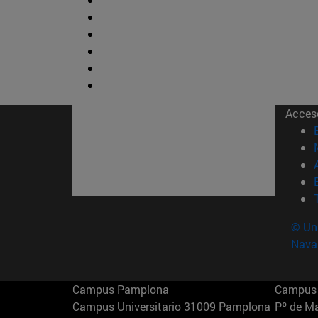
Acces
© Uni
Nava
Campus Pamplona
Campus 
Campus Universitario 31009 Pamplona
Pº de M