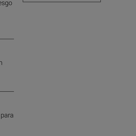
iesgo
n
 para