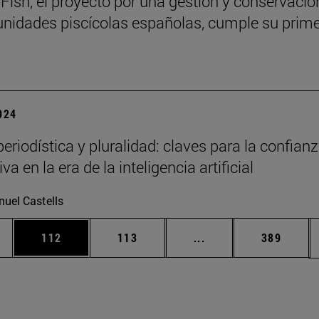
Fish, el proyecto por una gestión y conservació
nidades piscícolas españolas, cumple su prime
2024
eriodística y pluralidad: claves para la confian
va en la era de la inteligencia artificial
uel Castells
ias Use TAB para desplazarse.
a
Página
Página
Páginas intermedias 
Página
112
113
...
389