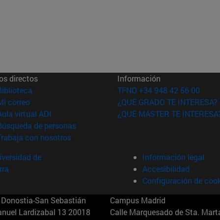
os directos
Información
(abre en nueva ventana)
Biblioteca
TFNO +34 948 42 56 00
(abre en nueva ventana)
Mi correo
¿QUÉ GRADO TE INTERESA?
(abre en nueva ventana)
Aula virtual ADI
¿QUÉ MÁSTER TE INTERESA
(abre en nueva ventana)
Búsqueda de personas
(abre en nueva ventana)
Trabaja con nosotros
versidad de
Información legal
rra
Accesibilidad
Configuración de coo
Donostia-San Sebastián
Campus Madrid
anuel Lardizabal 13 20018
Calle Marquesado de Sta. Marta