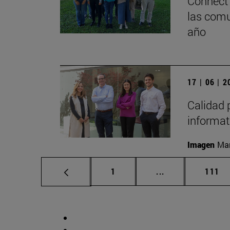
Connect 
las comu
año
17 | 06 | 
Calidad p
informati
Imagen
Man
Página
Páginas intermed
Págin
1
...
111