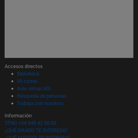
Accesos directos
(abre en nueva ventana)
Biblioteca
(abre en nueva ventana)
Mi correo
(abre en nueva ventana)
Aula virtual ADI
(abre en nueva ventana)
Búsqueda de personas
(abre en nueva ventana)
Trabaja con nosotros
Información
TFNO +34 948 42 56 00
¿QUÉ GRADO TE INTERESA?
¿QUÉ MÁSTER TE INTERESA?