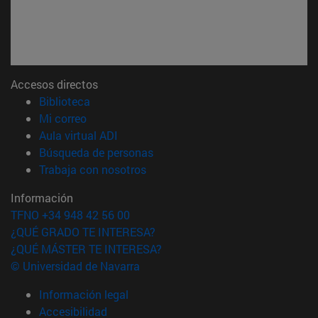
Accesos directos
(abre en nueva ventana)
Biblioteca
(abre en nueva ventana)
Mi correo
(abre en nueva ventana)
Aula virtual ADI
(abre en nueva ventana)
Búsqueda de personas
(abre en nueva ventana)
Trabaja con nosotros
Información
TFNO +34 948 42 56 00
¿QUÉ GRADO TE INTERESA?
¿QUÉ MÁSTER TE INTERESA?
© Universidad de Navarra
Información legal
Accesibilidad