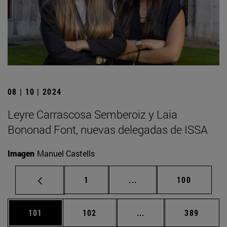
08 | 10 | 2024
Leyre Carrascosa Semberoiz y Laia
Bononad Font, nuevas delegadas de ISSA
Imagen
Manuel Castells
Página
Páginas intermedias Us
Página
1
...
100
Página
Página
Páginas intermedias 
Página
101
102
...
389