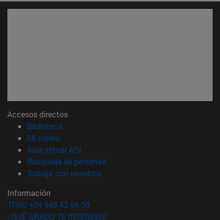
Accesos directos
(abre en nueva ventana)
Biblioteca
(abre en nueva ventana)
Mi correo
(abre en nueva ventana)
Aula virtual ADI
(abre en nueva ventana)
Búsqueda de personas
(abre en nueva ventana)
Trabaja con nosotros
Información
TFNO +34 948 42 56 00
¿QUÉ GRADO TE INTERESA?