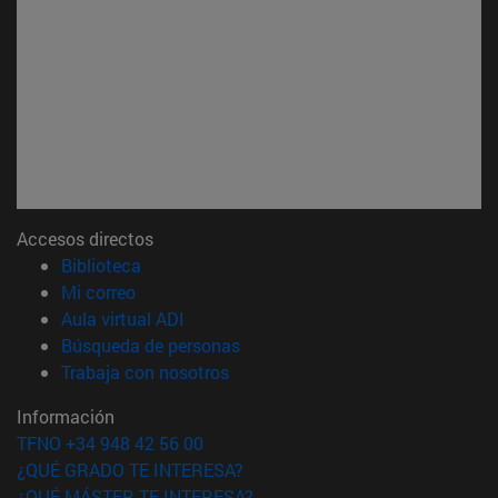
Accesos directos
(abre en nueva ventana)
Biblioteca
(abre en nueva ventana)
Mi correo
(abre en nueva ventana)
Aula virtual ADI
(abre en nueva ventana)
Búsqueda de personas
(abre en nueva ventana)
Trabaja con nosotros
Información
TFNO +34 948 42 56 00
¿QUÉ GRADO TE INTERESA?
¿QUÉ MÁSTER TE INTERESA?