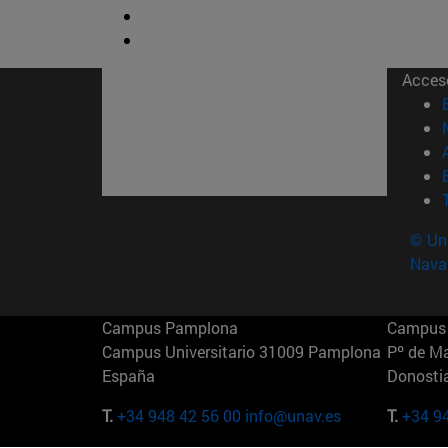
Acces
© Uni
Nava
Campus Pamplona
Campus 
Campus Universitario 31009 Pamplona
Pº de M
España
Donosti
T.
+34 948 42 56 00
info@unav.es
T.
+34 9