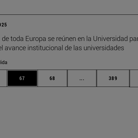
2025
 de toda Europa se reúnen en la Universidad pa
el avance institucional de las universidades
ida
edias Use TAB para desplazarse.
ina
Página
Página
Páginas intermedias Us
Página
67
68
...
389