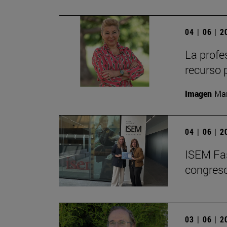
04 | 06 | 
La profe
recurso 
Imagen
Man
04 | 06 | 
ISEM Fas
congreso
03 | 06 | 