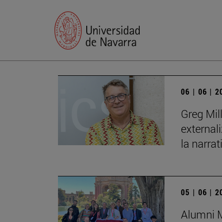
06 | 06 | 
Greg Mil
external
la narrat
05 | 06 | 
Alumni M