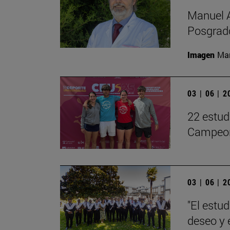
Manuel A
Posgrado
Imagen
Man
03 | 06 | 
22 estud
Campeon
03 | 06 | 
"El estu
deseo y 