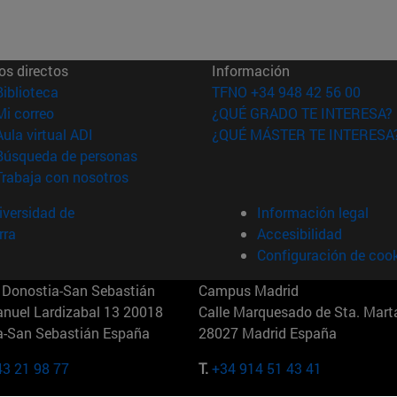
os directos
Información
(abre en nueva ventana)
Biblioteca
TFNO +34 948 42 56 00
(abre en nueva ventana)
Mi correo
¿QUÉ GRADO TE INTERESA?
(abre en nueva ventana)
Aula virtual ADI
¿QUÉ MÁSTER TE INTERESA
(abre en nueva ventana)
Búsqueda de personas
(abre en nueva ventana)
Trabaja con nosotros
versidad de
Información legal
rra
Accesibilidad
Configuración de coo
Donostia-San Sebastián
Campus Madrid
anuel Lardizabal 13 20018
Calle Marquesado de Sta. Marta
a-San Sebastián España
28027 Madrid España
43 21 98 77
T.
+34 914 51 43 41