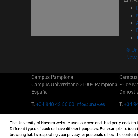
Acces
© Uni
Nava
Campus Pamplona
Campus 
Campus Universitario 31009 Pamplona
Pº de M
España
Donosti
T.
+34 948 42 56 00
info@unav.es
T.
+34 9
Campus Madrid (IESE)
Campus 
The University of Navarra website uses our own and third-party cookies 
Camino del Cerro Águila 3 28023
165 W 5
Different types of cookies have different purposes. For example, to identi
Madrid España
EE.UU
browsing habits respecting your privacy, or personalize how the content 