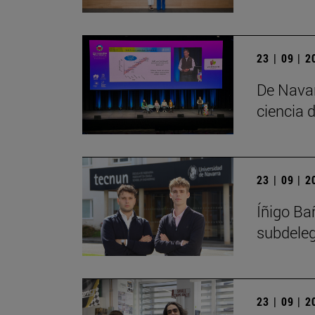
23 | 09 | 
De Navar
ciencia d
23 | 09 | 
Íñigo Ba
subdele
23 | 09 | 