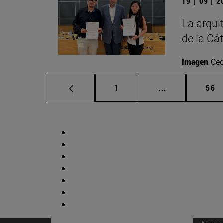
19 | 09 | 
La arqui
de la Cá
Imagen
Ced
Página
Páginas interm
Pág
1
...
56