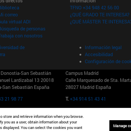
os directos
Información
(abre en nueva ventana)
Biblioteca
TFNO +34 948 42 56 00
(abre en nueva ventana)
Mi correo
¿QUÉ GRADO TE INTERESA?
(abre en nueva ventana)
Aula virtual ADI
¿QUÉ MÁSTER TE INTERESA
(abre en nueva ventana)
Búsqueda de personas
(abre en nueva ventana)
Trabaja con nosotros
versidad de
Información legal
rra
Accesibilidad
Configuración de coo
Donostia-San Sebastián
Campus Madrid
anuel Lardizabal 13 20018
Calle Marquesado de Sta. Marta
a-San Sebastián España
28027 Madrid España
43 21 98 77
T.
+34 914 51 43 41
Nueva York (IESE)
Campus Munich (IESE)
to store and retrieve information when you browse.
7th St 10019-2201 Nueva York
Maria-Theresia-Straße 15 8167
fy you as a user, obtain information about your
Múnich Alemania
Manage c
is displayed. You can select the cookies you want