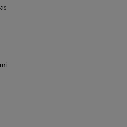
das
 mi