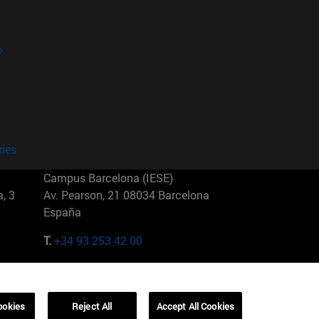
?
kies
Campus Barcelona (IESE)
, 3
Av. Pearson, 21 08034 Barcelona
España
T.
+34 93 253 42 00
Campus Sao Paulo (IESE)
5
Rua Martiniano de Carvalho, 573
01321001 Bela Vista Brasil
ookies
Reject All
Accept All Cookies