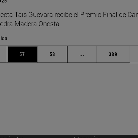
2025
tecta Tais Guevara recibe el Premio Final de Car
tedra Madera Onesta
ida
edias Use TAB para desplazarse.
ina
Página
Página
Páginas intermedias Us
Página
57
58
...
389