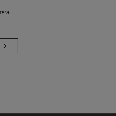
rera
e TAB para desplazarse.