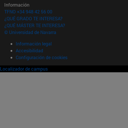
Información
TFNO +34 948 42 56 00
¿QUÉ GRADO TE INTERESA?
¿QUÉ MÁSTER TE INTERESA?
© Universidad de Navarra
Información legal
Accesibilidad
Configuración de cookies
Localizador de campus