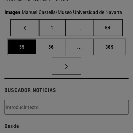
Imagen
Manuel Castells/Museo Universidad de Navarra
Página
Páginas intermedias Us
Página
1
...
54
Página
Página
Páginas intermedias U
Página
55
56
...
389
BUSCADOR NOTICIAS
Desde