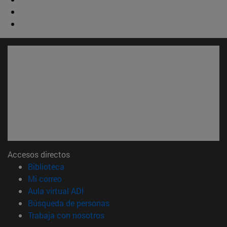
Accesos directos
(abre en nueva ventana)
Biblioteca
(abre en nueva ventana)
Mi correo
(abre en nueva ventana)
Aula virtual ADI
(abre en nueva ventana)
Búsqueda de personas
(abre en nueva ventana)
Trabaja con nosotros