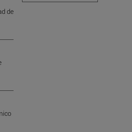
ad de
e
mico