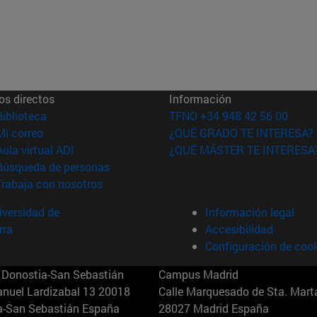
os directos
Información
(abre en nueva ventana)
Biblioteca
TFNO +34 948 42 56 00
(abre en nueva ventana)
Mi correo
¿QUÉ GRADO TE INTERESA?
(abre en nueva ventana)
Aula virtual ADI
¿QUÉ MÁSTER TE INTERESA
(abre en nueva ventana)
Búsqueda de personas
(abre en nueva ventana)
Trabaja con nosotros
versidad de
Información legal
rra
Accesibilidad
Configuración de coo
Donostia-San Sebastián
Campus Madrid
anuel Lardizabal 13 20018
Calle Marquesado de Sta. Marta
a-San Sebastián España
28027 Madrid España