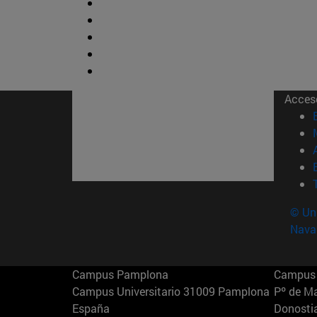
Acces
© Uni
Nava
Campus Pamplona
Campus 
Campus Universitario 31009 Pamplona
Pº de M
España
Donosti