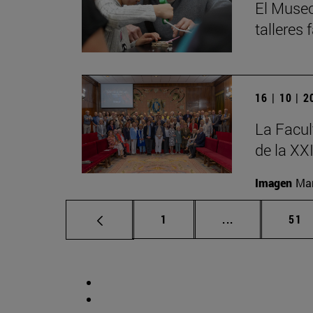
El Museo
talleres
16 | 10 | 
La Facul
de la XX
Imagen
Man
Página
Páginas interm
Pág
1
...
51