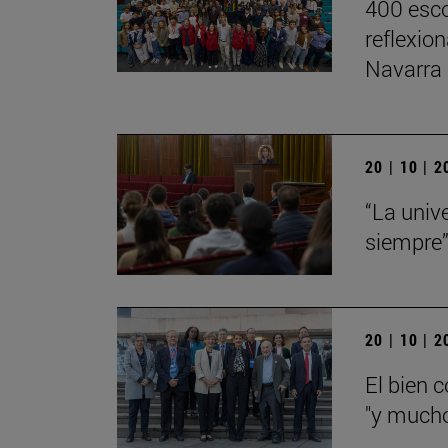
400 esco
reflexio
Navarra
20 | 10 | 
“La univ
siempre
20 | 10 | 
El bien 
"y mucho