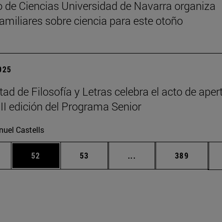
 de Ciencias Universidad de Navarra organiza
 familiares sobre ciencia para este otoño
2025
tad de Filosofía y Letras celebra el acto de aper
III edición del Programa Senior
uel Castells
edias Use TAB para desplazarse.
ina
Página
Página
Páginas intermedias Us
Página
52
53
...
389