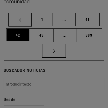
comunidad
Página
Páginas intermedias Us
Página
1
...
41
Página
Página
Páginas intermedias U
Página
42
43
...
389
BUSCADOR NOTICIAS
Desde