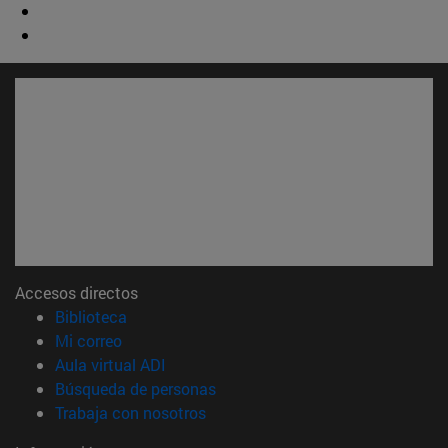
Accesos directos
(abre en nueva ventana)
Biblioteca
(abre en nueva ventana)
Mi correo
(abre en nueva ventana)
Aula virtual ADI
(abre en nueva ventana)
Búsqueda de personas
(abre en nueva ventana)
Trabaja con nosotros