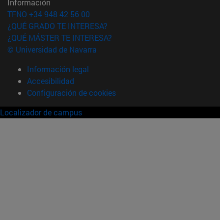
Información
TFNO +34 948 42 56 00
¿QUÉ GRADO TE INTERESA?
¿QUÉ MÁSTER TE INTERESA?
© Universidad de Navarra
Información legal
Accesibilidad
Configuración de cookies
Localizador de campus