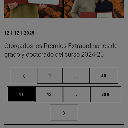
12 | 12 | 2025
Otorgados los Premios Extraordinarios de
grado y doctorado del curso 2024-25
Página
Páginas intermedias Us
Página
1
...
40
Página
Página
Páginas intermedias U
Página
41
42
...
389