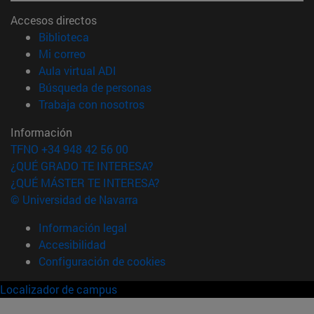
Accesos directos
(abre en nueva ventana)
Biblioteca
(abre en nueva ventana)
Mi correo
(abre en nueva ventana)
Aula virtual ADI
(abre en nueva ventana)
Búsqueda de personas
(abre en nueva ventana)
Trabaja con nosotros
Información
TFNO +34 948 42 56 00
¿QUÉ GRADO TE INTERESA?
¿QUÉ MÁSTER TE INTERESA?
© Universidad de Navarra
Información legal
Accesibilidad
Configuración de cookies
Localizador de campus