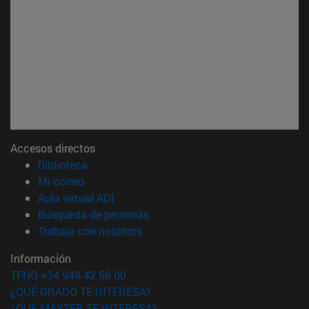
Accesos directos
(abre en nueva ventana)
Biblioteca
(abre en nueva ventana)
Mi correo
(abre en nueva ventana)
Aula virtual ADI
(abre en nueva ventana)
Búsqueda de personas
(abre en nueva ventana)
Trabaja con nosotros
Información
TFNO +34 948 42 56 00
¿QUÉ GRADO TE INTERESA?
¿QUÉ MÁSTER TE INTERESA?