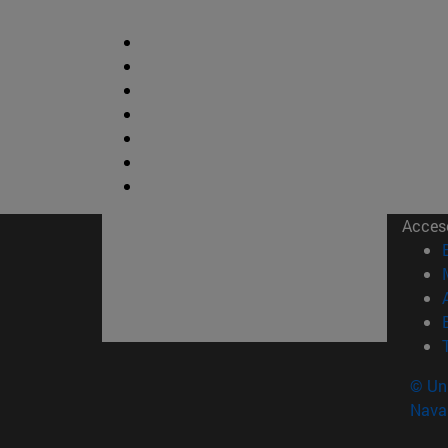
Acces
© Uni
Nava