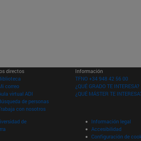
os directos
Información
(abre en nueva ventana)
Biblioteca
TFNO +34 948 42 56 00
(abre en nueva ventana)
Mi correo
¿QUÉ GRADO TE INTERESA?
(abre en nueva ventana)
Aula virtual ADI
¿QUÉ MÁSTER TE INTERESA
(abre en nueva ventana)
Búsqueda de personas
(abre en nueva ventana)
Trabaja con nosotros
versidad de
Información legal
rra
Accesibilidad
Configuración de coo