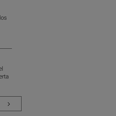
los
el
erta
Use TAB para desplazarse.