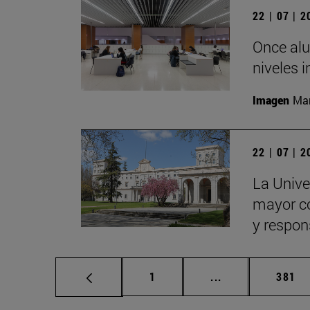
22 | 07 | 
Once alu
niveles i
Imagen
Man
22 | 07 | 
La Univer
mayor con
y respon
Página
Páginas intermed
Págin
1
...
381