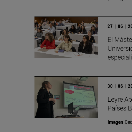
27 | 06 | 
El Máste
Universi
especial
30 | 06 | 
Leyre Ab
Países B
Imagen
Ced