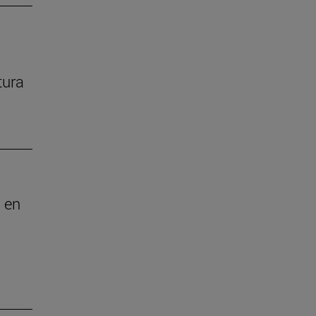
tura
 en