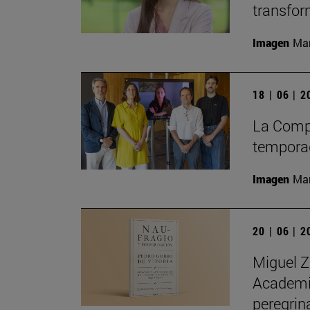
transfor
Imagen
Man
18 | 06 | 
La Compa
temporad
Imagen
Man
20 | 06 | 
Miguel Z
Academia
peregrin