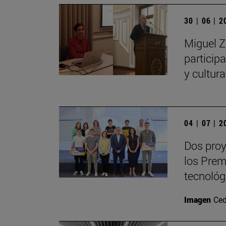
30 | 06 | 
Miguel Z
particip
y cultur
04 | 07 | 
Dos proy
los Prem
tecnológ
Imagen
Ced