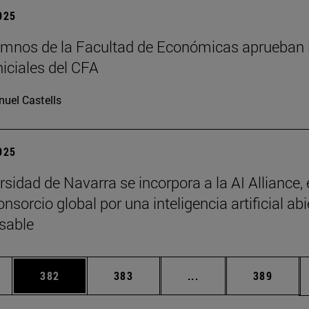
2025
mnos de la Facultad de Económicas aprueban 
niciales del CFA
uel Castells
2025
sidad de Navarra se incorpora a la AI Alliance, 
sorcio global por una inteligencia artificial abi
sable
ias Use TAB para desplazarse.
a
Página
Página
Páginas intermedias 
Página
382
383
...
389