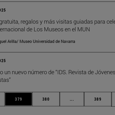
2025
gratuita, regalos y más visitas guiadas para cel
nternacional de Los Museos en el MUN
uel Arilla/ Museo Universidad de Navarra
2025
o un nuevo número de “IDS. Revista de Jóvene
tas”
ias Use TAB para desplazarse.
a
Página
Página
Páginas intermedias 
Página
379
380
...
389