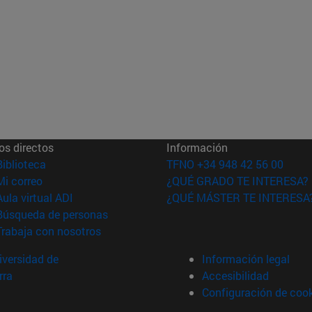
os directos
Información
(abre en nueva ventana)
Biblioteca
TFNO +34 948 42 56 00
(abre en nueva ventana)
Mi correo
¿QUÉ GRADO TE INTERESA?
(abre en nueva ventana)
Aula virtual ADI
¿QUÉ MÁSTER TE INTERESA
(abre en nueva ventana)
Búsqueda de personas
(abre en nueva ventana)
Trabaja con nosotros
versidad de
Información legal
rra
Accesibilidad
Configuración de coo