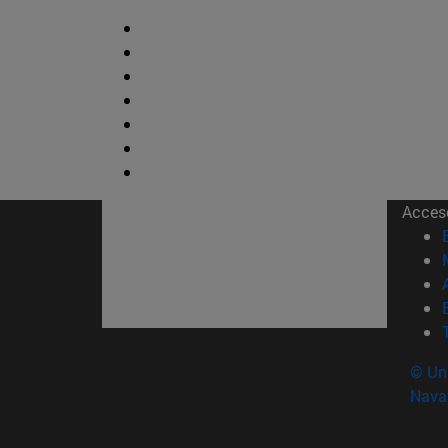
Acces
© Uni
Nava