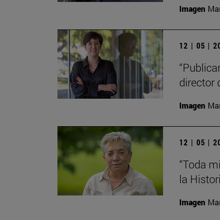
Imagen
Man
12 | 05 | 
“Publica
director 
Imagen
Man
12 | 05 | 
“Toda mi
la Histor
Imagen
Man