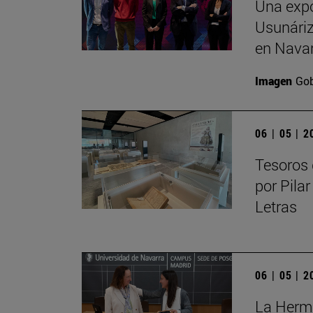
Una expo
Usunáriz 
en Nava
Imagen
Gob
06 | 05 | 
Tesoros 
por Pilar
Letras
06 | 05 | 
La Herma