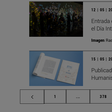
12 | 05 | 
Entrada 
el Día I
Imagen
Raq
15 | 05 | 
Publicad
Humanis
Página
Páginas intermed
Págin
1
...
378