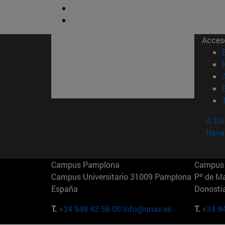
Acces
© Uni
Nava
Campus Pamplona
Campus 
Campus Universitario 31009 Pamplona
Pº de M
España
Donosti
T.
+34 948 42 56 00
info@unav.es
T.
+34 9