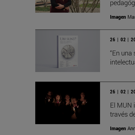
pedagógi
Imagen
Man
26 | 02 | 
“En una 
intelect
26 | 02 | 
El MUN i
través de
Imagen
Ann