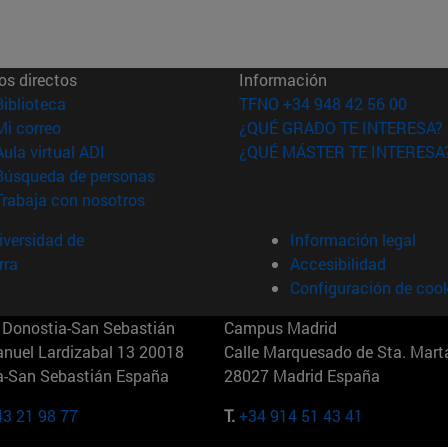
os directos
Información
(abre en nueva ventana)
Biblioteca
TFNO +34 948 42 56 00
(abre en nueva ventana)
Mi correo
¿QUÉ GRADO TE INTERESA?
(abre en nueva ventana)
Aula virtual ADI
¿QUÉ MÁSTER TE INTERESA
(abre en nueva ventana)
Búsqueda de personas
(abre en nueva ventana)
Trabaja con nosotros
versidad de
Información legal
rra
Accesibilidad
Configuración de coo
Donostia-San Sebastián
Campus Madrid
anuel Lardizabal 13 20018
Calle Marquesado de Sta. Marta
a-San Sebastián España
28027 Madrid España
43 21 98 77
T.
+34 914 51 43 41