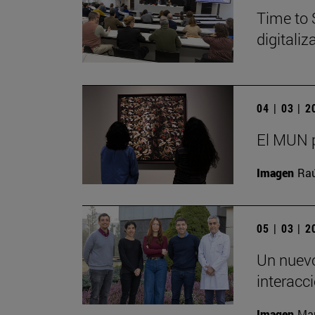
Time to 
digitali
04 | 03 | 
El MUN p
Imagen
Raú
05 | 03 | 
Un nuevo
interacc
Imagen
Man