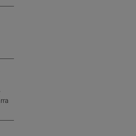
e
rra