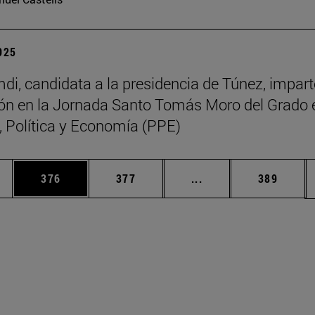
2025
di, candidata a la presidencia de Túnez, impart
ón en la Jornada Santo Tomás Moro del Grado 
a, Política y Economía (PPE)
ias Use TAB para desplazarse.
a
Página
Página
Páginas intermedias 
Página
376
377
...
389