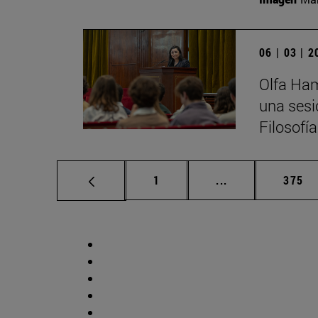
06 | 03 | 
Olfa Ham
una sesi
Filosofí
Página
Páginas intermed
Págin
1
...
375