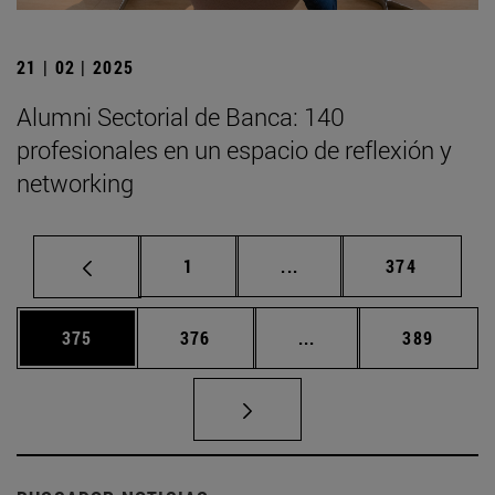
21 | 02 | 2025
Alumni Sectorial de Banca: 140
profesionales en un espacio de reflexión y
networking
Página
Páginas intermedias Us
Página
1
...
374
Página
Página
Páginas intermedias 
Página
375
376
...
389