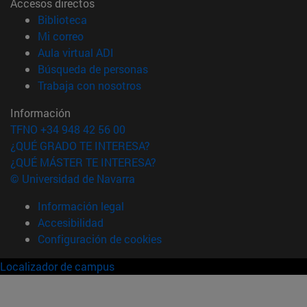
Accesos directos
(abre en nueva ventana)
Biblioteca
(abre en nueva ventana)
Mi correo
(abre en nueva ventana)
Aula virtual ADI
(abre en nueva ventana)
Búsqueda de personas
(abre en nueva ventana)
Trabaja con nosotros
Información
TFNO +34 948 42 56 00
¿QUÉ GRADO TE INTERESA?
¿QUÉ MÁSTER TE INTERESA?
© Universidad de Navarra
Información legal
Accesibilidad
Configuración de cookies
Localizador de campus