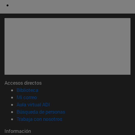
Accesos directos
(abre en nueva ventana)
Biblioteca
(abre en nueva ventana)
Mi correo
(abre en nueva ventana)
Aula virtual ADI
(abre en nueva ventana)
Búsqueda de personas
(abre en nueva ventana)
Trabaja con nosotros
Información