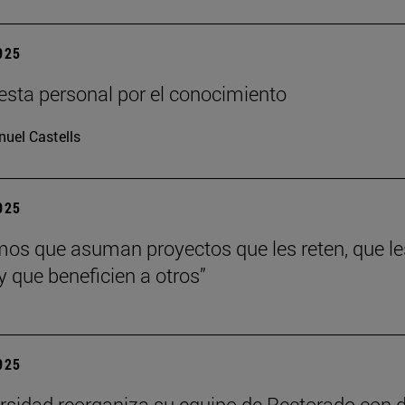
2025
sta personal por el conocimiento
uel Castells
2025
os que asuman proyectos que les reten, que le
y que beneficien a otros”
2025
rsidad reorganiza su equipo de Rectorado con 