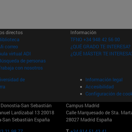
os directos
Información
(abre en nueva ventana)
Biblioteca
TFNO +34 948 42 56 00
(abre en nueva ventana)
Mi correo
¿QUÉ GRADO TE INTERESA?
(abre en nueva ventana)
Aula virtual ADI
¿QUÉ MÁSTER TE INTERESA
(abre en nueva ventana)
Búsqueda de personas
(abre en nueva ventana)
Trabaja con nosotros
versidad de
Información legal
rra
Accesibilidad
Configuración de coo
Donostia-San Sebastián
Campus Madrid
anuel Lardizabal 13 20018
Calle Marquesado de Sta. Marta
a-San Sebastián España
28027 Madrid España
43 21 98 77
T.
+34 914 51 43 41