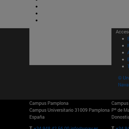
Acces
© Uni
Nava
Campus Pamplona
Campus 
Campus Universitario 31009 Pamplona
Pº de M
España
Donosti
T.
+34 948 42 56 00
info@unav.es
T.
+34 9