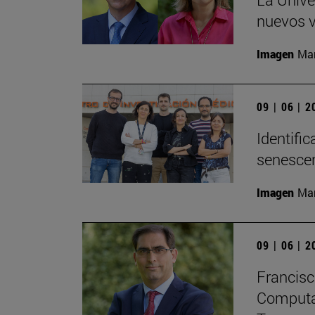
nuevos v
Imagen
Man
09 | 06 | 
Identifi
senesce
Imagen
Man
09 | 06 | 
Francisc
Computaci