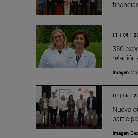
financia
11 | 06 | 
350 expe
relación
Imagen
Man
10 | 06 | 
Nueva gu
particip
Imagen
Ced