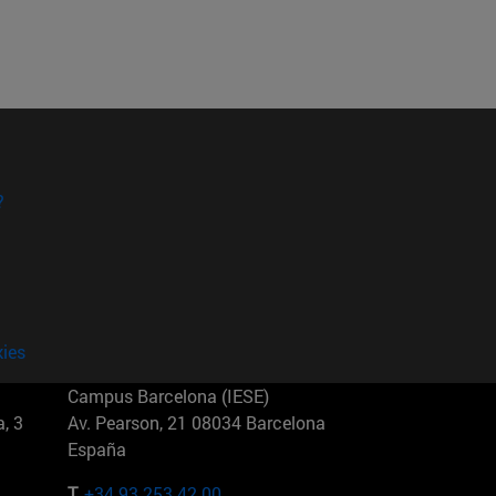
?
kies
Campus Barcelona (IESE)
, 3
Av. Pearson, 21 08034 Barcelona
España
T.
+34 93 253 42 00