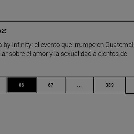
2025
a by Infinity: el evento que irrumpe en Guatema
lar sobre el amor y la sexualidad a cientos de
edias Use TAB para desplazarse.
ina
Página
Página
Páginas intermedias Us
Página
66
67
...
389