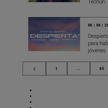
Tecnun
06 | 06 | 
Despiert
para hab
jóvenes
Página
Páginas interm
Pág
1
...
65