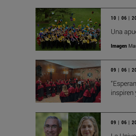
10 | 06 | 
Una apue
Imagen
Man
09 | 06 | 
“Esperam
inspiren 
09 | 06 | 
La Unive