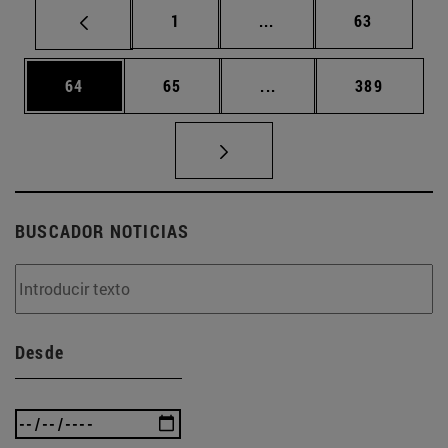
Página
Páginas intermedias Us
Página
1
...
63
Página
Página
Páginas intermedias U
Página
64
65
...
389
BUSCADOR NOTICIAS
Desde