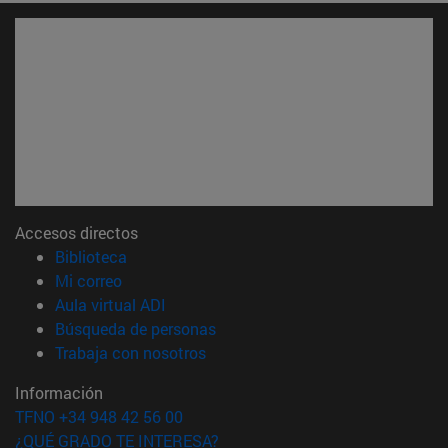
Accesos directos
(abre en nueva ventana)
Biblioteca
(abre en nueva ventana)
Mi correo
(abre en nueva ventana)
Aula virtual ADI
(abre en nueva ventana)
Búsqueda de personas
(abre en nueva ventana)
Trabaja con nosotros
Información
TFNO +34 948 42 56 00
¿QUÉ GRADO TE INTERESA?