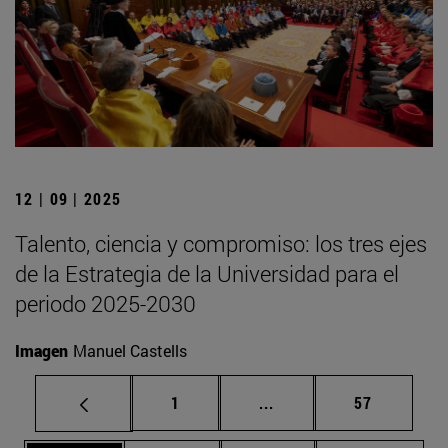
12 | 09 | 2025
Talento, ciencia y compromiso: los tres ejes
de la Estrategia de la Universidad para el
periodo 2025-2030
Imagen
Manuel Castells
Página
Páginas intermedias Us
Página
1
...
57