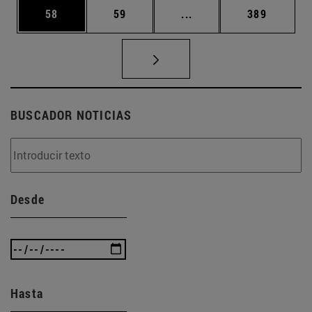
Página
Página
Páginas intermedias U
Página
58
59
...
389
BUSCADOR NOTICIAS
Desde
Hasta