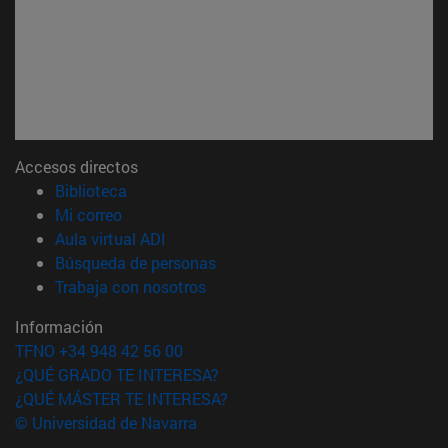
Accesos directos
(abre en nueva ventana)
Biblioteca
(abre en nueva ventana)
Mi correo
(abre en nueva ventana)
Aula virtual ADI
(abre en nueva ventana)
Búsqueda de personas
(abre en nueva ventana)
Trabaja con nosotros
Información
TFNO +34 948 42 56 00
¿QUÉ GRADO TE INTERESA?
¿QUÉ MÁSTER TE INTERESA?
© Universidad de Navarra