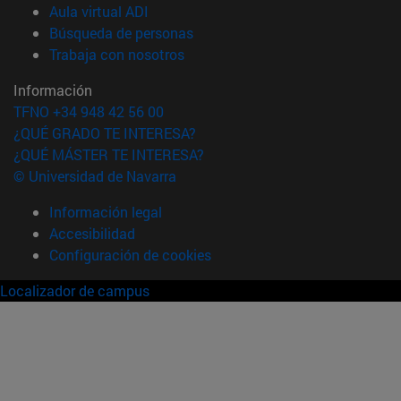
(abre en nueva ventana)
Aula virtual ADI
(abre en nueva ventana)
Búsqueda de personas
(abre en nueva ventana)
Trabaja con nosotros
Información
TFNO +34 948 42 56 00
¿QUÉ GRADO TE INTERESA?
¿QUÉ MÁSTER TE INTERESA?
© Universidad de Navarra
Información legal
Accesibilidad
Configuración de cookies
Localizador de campus