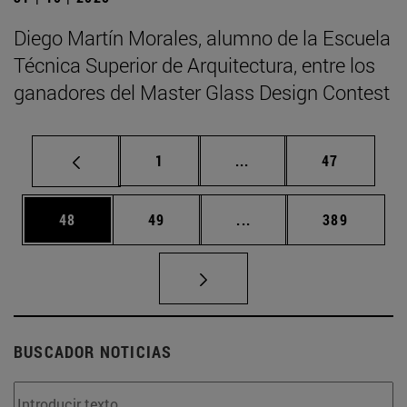
Diego Martín Morales, alumno de la Escuela
Técnica Superior de Arquitectura, entre los
ganadores del Master Glass Design Contest
Página
Páginas intermedias Us
Página
1
...
47
Página
Página
Páginas intermedias U
Página
48
49
...
389
BUSCADOR NOTICIAS