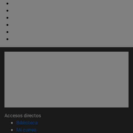
Accesos directos
(abre en nueva ventana)
Biblioteca
(abre en nueva ventana)
Mi correo