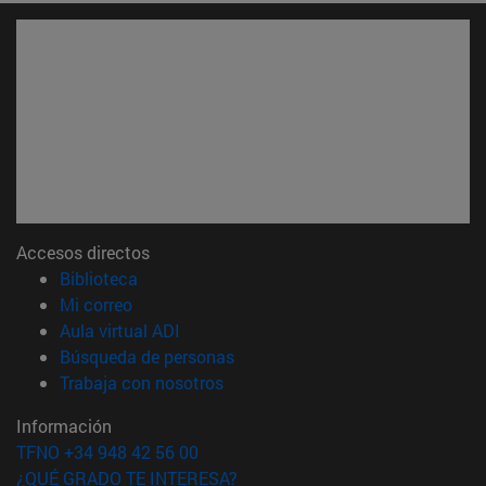
Accesos directos
(abre en nueva ventana)
Biblioteca
(abre en nueva ventana)
Mi correo
(abre en nueva ventana)
Aula virtual ADI
(abre en nueva ventana)
Búsqueda de personas
(abre en nueva ventana)
Trabaja con nosotros
Información
TFNO +34 948 42 56 00
¿QUÉ GRADO TE INTERESA?