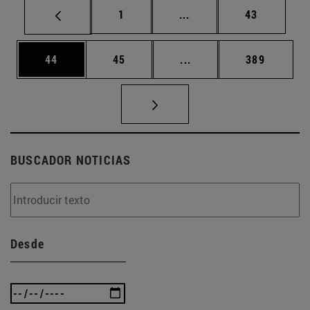
Página
Páginas intermedias Us
Página
1
...
43
Página
Página
Páginas intermedias U
Página
44
45
...
389
BUSCADOR NOTICIAS
Desde