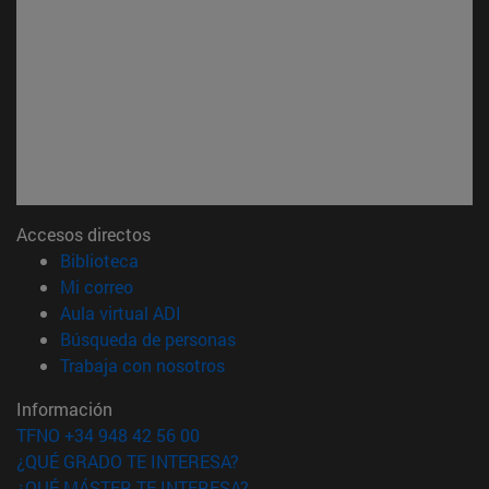
Accesos directos
(abre en nueva ventana)
Biblioteca
(abre en nueva ventana)
Mi correo
(abre en nueva ventana)
Aula virtual ADI
(abre en nueva ventana)
Búsqueda de personas
(abre en nueva ventana)
Trabaja con nosotros
Información
TFNO +34 948 42 56 00
¿QUÉ GRADO TE INTERESA?
¿QUÉ MÁSTER TE INTERESA?