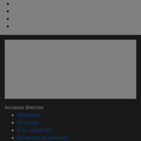
Accesos directos
(abre en nueva ventana)
Biblioteca
(abre en nueva ventana)
Mi correo
(abre en nueva ventana)
Aula virtual ADI
(abre en nueva ventana)
Búsqueda de personas