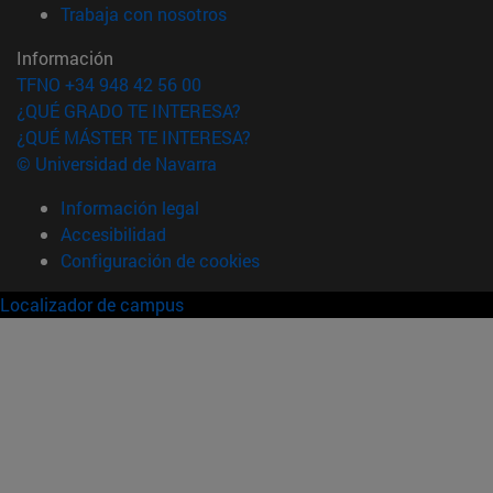
(abre en nueva ventana)
Trabaja con nosotros
Información
TFNO +34 948 42 56 00
¿QUÉ GRADO TE INTERESA?
¿QUÉ MÁSTER TE INTERESA?
© Universidad de Navarra
Información legal
Accesibilidad
Configuración de cookies
Localizador de campus