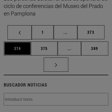
ciclo de conferencias del Museo del Prado
en Pamplona
Página
Páginas intermedias Us
Página
1
...
373
Página
Página
Páginas intermedias 
Página
374
375
...
389
BUSCADOR NOTICIAS