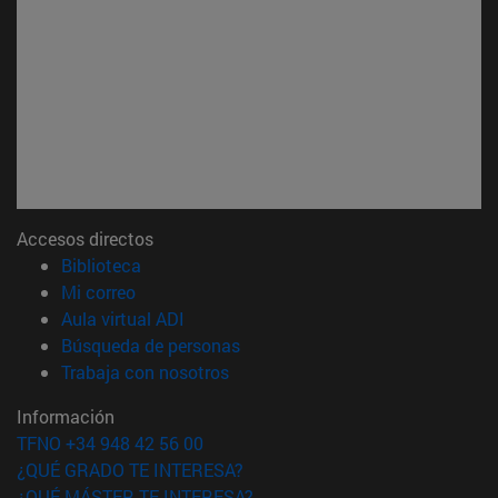
Accesos directos
(abre en nueva ventana)
Biblioteca
(abre en nueva ventana)
Mi correo
(abre en nueva ventana)
Aula virtual ADI
(abre en nueva ventana)
Búsqueda de personas
(abre en nueva ventana)
Trabaja con nosotros
Información
TFNO +34 948 42 56 00
¿QUÉ GRADO TE INTERESA?
¿QUÉ MÁSTER TE INTERESA?