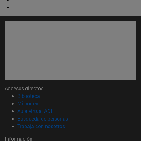
Accesos directos
(abre en nueva ventana)
Biblioteca
(abre en nueva ventana)
Mi correo
(abre en nueva ventana)
Aula virtual ADI
(abre en nueva ventana)
Búsqueda de personas
(abre en nueva ventana)
Trabaja con nosotros
Información