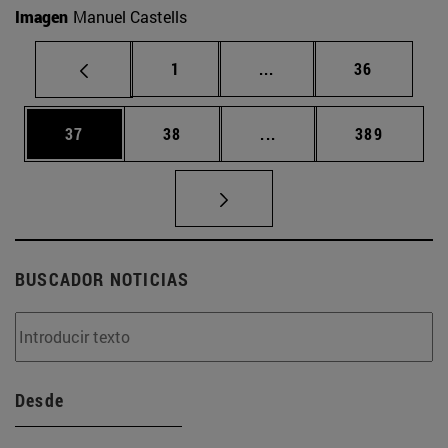
Imagen
Manuel Castells
Página
Páginas intermedias Us
Página
1
...
36
Página
Página
Páginas intermedias U
Página
37
38
...
389
BUSCADOR NOTICIAS
Desde