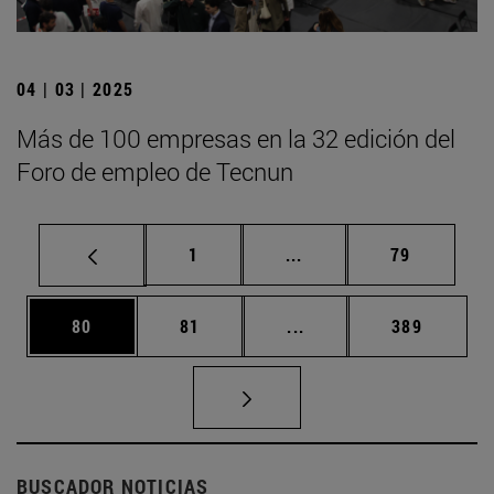
04 | 03 | 2025
Más de 100 empresas en la 32 edición del
Foro de empleo de Tecnun
Página
Páginas intermedias Us
Página
1
...
79
Página
Página
Páginas intermedias U
Página
80
81
...
389
BUSCADOR NOTICIAS