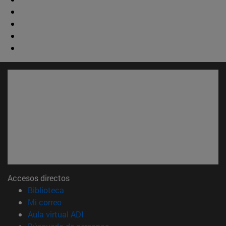
Accesos directos
(abre en nueva ventana)
Biblioteca
(abre en nueva ventana)
Mi correo
(abre en nueva ventana)
Aula virtual ADI
(abre en nueva ventana)