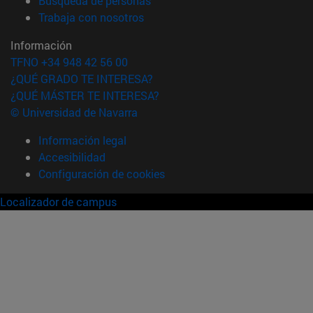
Búsqueda de personas
(abre en nueva ventana)
Trabaja con nosotros
Información
TFNO +34 948 42 56 00
¿QUÉ GRADO TE INTERESA?
¿QUÉ MÁSTER TE INTERESA?
© Universidad de Navarra
Información legal
Accesibilidad
Configuración de cookies
Localizador de campus