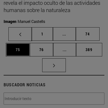
revela el impacto oculto de las actividades
humanas sobre la naturaleza
Imagen
Manuel Castells
Página
Páginas intermedias Us
Página
1
...
74
Página
Página
Páginas intermedias U
Página
75
76
...
389
BUSCADOR NOTICIAS