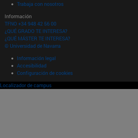
(abre en nueva ventana)
Trabaja con nosotros
Información
TFNO +34 948 42 56 00
¿QUÉ GRADO TE INTERESA?
¿QUÉ MÁSTER TE INTERESA?
© Universidad de Navarra
Información legal
Accesibilidad
Configuración de cookies
Localizador de campus