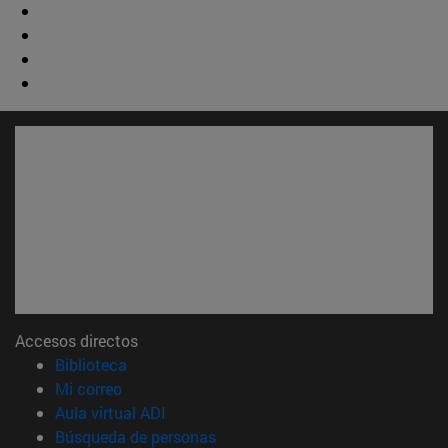
Accesos directos
(abre en nueva ventana)
Biblioteca
(abre en nueva ventana)
Mi correo
(abre en nueva ventana)
Aula virtual ADI
(abre en nueva ventana)
Búsqueda de personas