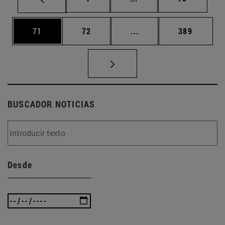
Página
Página
Páginas intermedias U
Página
71
72
...
389
BUSCADOR NOTICIAS
Desde