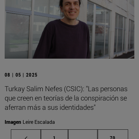
08 | 05 | 2025
Turkay Salim Nefes (CSIC): "Las personas
que creen en teorías de la conspiración se
aferran más a sus identidades"
Imagen
Leire Escalada
Página
Páginas intermedias Us
Página
1
...
70