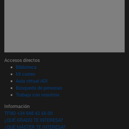
Accesos directos
(abre en nueva ventana)
Biblioteca
(abre en nueva ventana)
Mi correo
(abre en nueva ventana)
Aula virtual ADI
(abre en nueva ventana)
Búsqueda de personas
(abre en nueva ventana)
Trabaja con nosotros
Información
TFNO +34 948 42 56 00
¿QUÉ GRADO TE INTERESA?
¿QUÉ MÁSTER TE INTERESA?