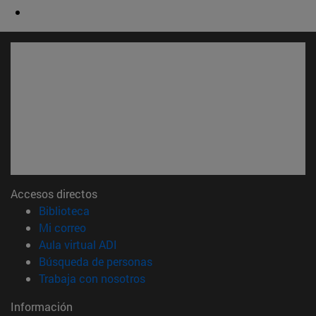
Accesos directos
(abre en nueva ventana)
Biblioteca
(abre en nueva ventana)
Mi correo
(abre en nueva ventana)
Aula virtual ADI
(abre en nueva ventana)
Búsqueda de personas
(abre en nueva ventana)
Trabaja con nosotros
Información