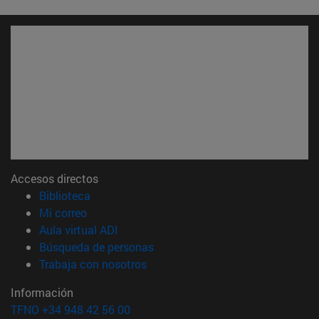
Accesos directos
(abre en nueva ventana)
Biblioteca
(abre en nueva ventana)
Mi correo
(abre en nueva ventana)
Aula virtual ADI
(abre en nueva ventana)
Búsqueda de personas
(abre en nueva ventana)
Trabaja con nosotros
Información
TFNO +34 948 42 56 00