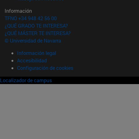
Información
TFNO +34 948 42 56 00
¿QUÉ GRADO TE INTERESA?
¿QUÉ MÁSTER TE INTERESA?
© Universidad de Navarra
Información legal
Accesibilidad
Configuración de cookies
Localizador de campus