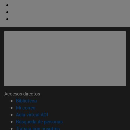
Accesos directos
(abre en nueva ventana)
Biblioteca
(abre en nueva ventana)
Mi correo
(abre en nueva ventana)
Aula virtual ADI
(abre en nueva ventana)
Búsqueda de personas
(abre en nueva ventana)
Trabaja con nosotros