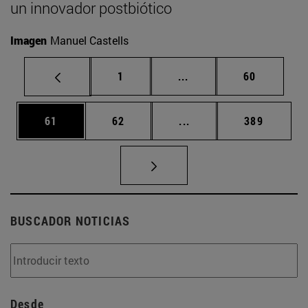
un innovador postbiótico
Imagen
Manuel Castells
Página
Páginas intermedias Us
Página
1
...
60
Página
Página
Páginas intermedias U
Página
61
62
...
389
BUSCADOR NOTICIAS
Desde