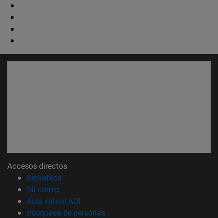
Accesos directos
(abre en nueva ventana)
Biblioteca
(abre en nueva ventana)
Mi correo
(abre en nueva ventana)
Aula virtual ADI
(abre en nueva ventana)
Búsqueda de personas