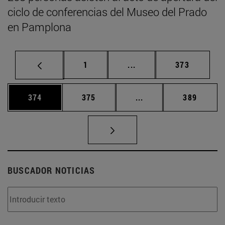
ciclo de conferencias del Museo del Prado
en Pamplona
Página
Páginas intermedias Us
Página
1
...
373
Página
Página
Páginas intermedias 
Página
374
375
...
389
BUSCADOR NOTICIAS