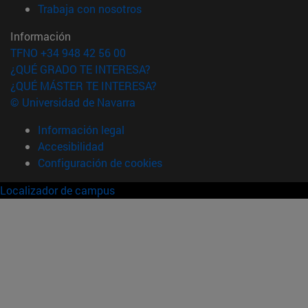
(abre en nueva ventana)
Trabaja con nosotros
Información
TFNO +34 948 42 56 00
¿QUÉ GRADO TE INTERESA?
¿QUÉ MÁSTER TE INTERESA?
© Universidad de Navarra
Información legal
Accesibilidad
Configuración de cookies
Localizador de campus