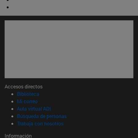
Accesos directos
(abre en nueva ventana)
Biblioteca
(abre en nueva ventana)
Mi correo
(abre en nueva ventana)
Aula virtual ADI
(abre en nueva ventana)
Búsqueda de personas
(abre en nueva ventana)
Trabaja con nosotros
Información