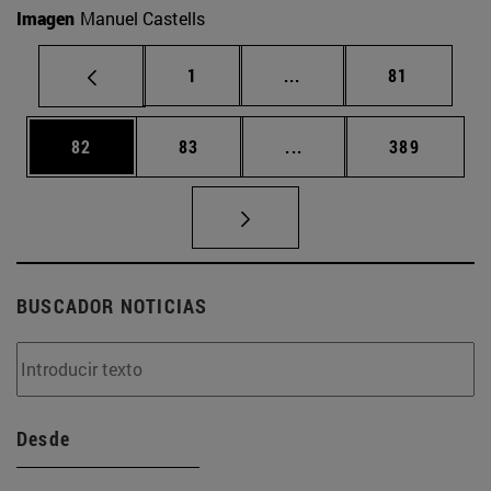
Imagen
Manuel Castells
Página
Páginas intermedias Us
Página
1
...
81
Página
Página
Páginas intermedias U
Página
82
83
...
389
BUSCADOR NOTICIAS
Desde