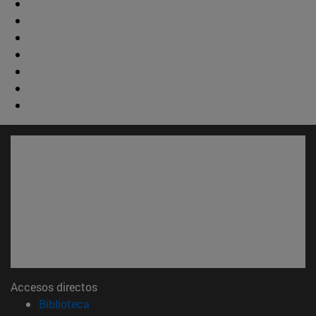
Accesos directos
(abre en nueva ventana)
Biblioteca