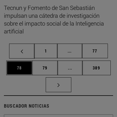
Tecnun y Fomento de San Sebastián
impulsan una cátedra de investigación
sobre el impacto social de la Inteligencia
artificial
Página
Páginas intermedias Us
Página
1
...
77
Página
Página
Páginas intermedias U
Página
78
79
...
389
BUSCADOR NOTICIAS